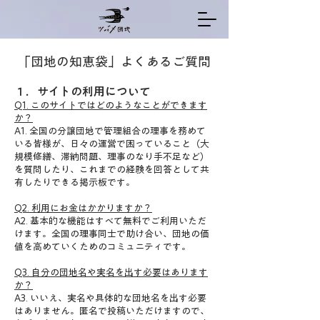
「団地の知恵袋」よくあるご質問
１．サイトの利用について
Q1
. このサイトではどのようなことができます
か？
A1. 全国の分譲団地で管理組合の理事を務めて
いる皆様が、日々の運営で困っていること（大
規模修繕、滞納問題、理
事のなり手不足など）
を質問したり、これまでの経験を回答として共
有したりできる掲示板です。
Q2. 利用にお金はかかりますか？
A2. 基本的な機能はすべて無料でご利用いただ
けます。全国の理事同士で助け合い、団地の価
値を高めていくためのコミュニティです。
Q3. 自分の団地名や実名を出す必要はあります
か？
A3. いいえ、実名や具体的な団地名を出す必要
はありません。匿名で投稿いただけますので、