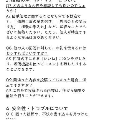
3. 投稿のルール・マナーについて
Q7. どのような内容を相談しても良いのでしょ
うか？
A7. 団地管理に関することなら何でも歓迎で
す。「修繕工事の業者選び」「自治会との関わ
り方」「植栽の手入れ」など、些細なことでも
ぜひご投稿ください。ただし、個人が特定でき
るような投稿はおやめください。
Q8. 他の人の回答に対して、お礼を伝えるには
どうすればよいですか？
A8. 回答の下にある「いいね」ボタンを押した
り、返信機能を使ってコメントを残したりする
ことができます。
Q9. 間違った内容を投稿してしまった場合、消
去できますか？
A9. ご自身で投稿された内容は、後から編集や
削除を行うことができます。
4. 安全性・トラブルについて
Q10. 困った投稿や、不快な書き込みを見つけた
時は？
A10. 事務局で定期的に内容を確認しております
が、もし不適切な投稿を見つけた場合は、各投